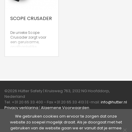
SCOPE CRUSADER
De unieke Scope
Crusader zorgt voor
een geruisarme,
onafhankelijke
regelbare ademlucht
en heeft bovendien een
aansluiting voor
luchtgereedschap,
zoals een spuitpistool.
De Scope Crusader is
niet voor niets al jaren
één van Hütter’s Best
Products!
©2026 Hütter Safety | Kruisweg 763, 2132 NG Hoofddorp,
Nederland
Tel. +31 20 65 33 400 - Fax +31 20 65 33 413 | E-mail:
info@hutter.nl
Privacy verklaring
|
Algemene Voorwaarden
We gebruiken cookies om ervoor te zorgen dat onze
Over Hütter Safety America
website zo soepel mogelijk draait. Als je doorgaat met het
gebruiken van de website gaan we er vanuit dat je ermee