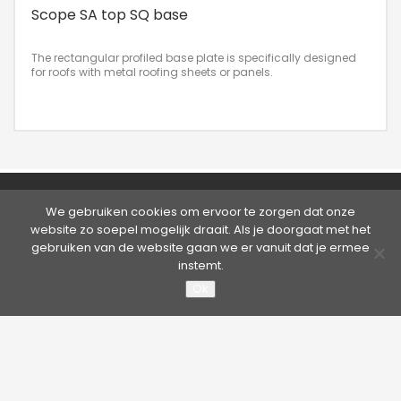
Scope SA top SQ base
The rectangular profiled base plate is specifically designed
for roofs with metal roofing sheets or panels.
©2026 Hütter Safety | Kruisweg 763, 2132 NG Hoofddorp,
We gebruiken cookies om ervoor te zorgen dat onze
Nederland
website zo soepel mogelijk draait. Als je doorgaat met het
Tel. +31 20 65 33 400 - Fax +31 20 65 33 413 | E-mail:
info@hutter.nl
gebruiken van de website gaan we er vanuit dat je ermee
Privacy statement
|
Terms & Conditions
instemt.
About Hütter Safety America
Ok