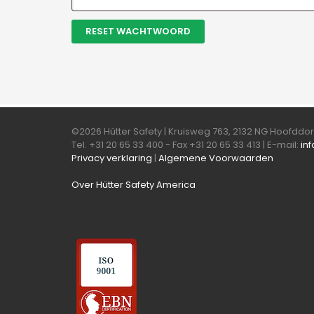
RESET WACHTWOORD
©2026 Hütter Safety | Kruisweg 763, 2132 NG Hoofdd
Tel. +31 20 65 33 400 - Fax +31 20 65 33 413 | E-mail:
in
Privacy verklaring
|
Algemene Voorwaarden
Over Hütter Safety America