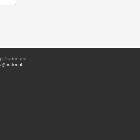
orp, Nederland
fo@hutter.nl