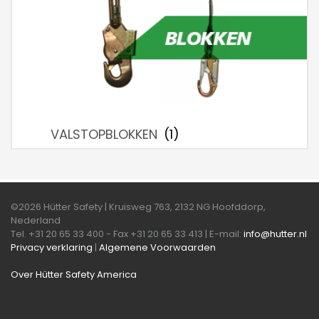
VALSTOPBLOKKEN
(1)
©2026 Hütter Safety | Kruisweg 763, 2132 NG Hoofddorp,
Nederland
Tel. +31 20 65 33 400 - Fax +31 20 65 33 413 | E-mail:
info@hutter.nl
Privacy verklaring
|
Algemene Voorwaarden
Over Hütter Safety America