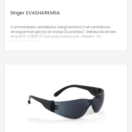
Singer EVASHARKMSA
Comfortabele verstelbare veiligheidsbril met verstelbare
draagarmlengte bij de slaap (4 posities). Gekleurde lenzen
shade 5-2 (EN172) van polycarbonaat.
Artikelnr: GL-
EVASCHARKMSA