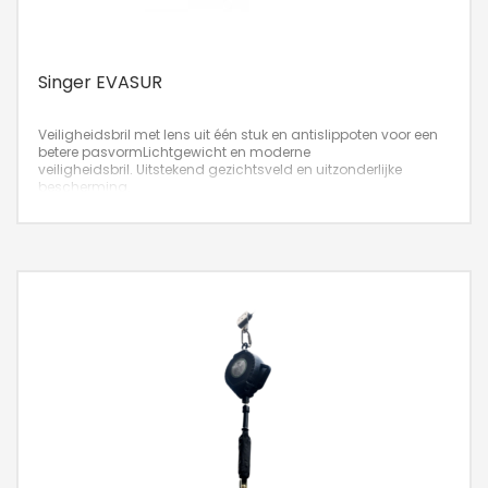
Singer EVASUR
Veiligheidsbril met lens uit één stuk en antislippoten voor een
betere pasvorm
Lichtgewicht en moderne
veiligheidsbril. Uitstekend gezichtsveld en uitzonderlijke
bescherming.
Voorgevormde neusbrug die compromisloos comfort en
pasvorm biedt. Lens uit één stuk die op de meeste gezichten
past.
De ISO 9001-productie zorgt voor een betrouwbare en
duurzame kwaliteit.
Antislippoten voor een betere pasvorm van de uitrusting op
het gezicht.
Artikelnr: GL-EVASUR