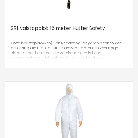
SRL valstopblok 15 meter Hütter Safety
Onze (valstopblokken) Self Retracting lanyards hebben een
behuizing die bestaat uit een Polymeer met een zeer hoge
slagvastheid om breuk te voorkomen, en is bijna
onverwoestbaar. Het blok wordt geleverd met een
gegalvaniseerde stalen kabel van 4,5 mm diameter en
is goedgekeurd voor horizontaal gebruik.