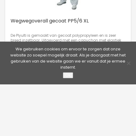
Wegwegoverall gecoat PP5/6 XL
De Plyulti is gemaakt van gecoat polypropyleen en is zeer
breed inzetbaar. Uitgevoerd met een capuchon met elastiek
voor een goede afsluiting, elastiek op de polsen, enkel en in de
We gebruiken cookies om ervoor te zorgen dat onze
taille.
website zo soepel mogelijk draait. Als je doorgaat met het
gebruiken van de website gaan we er vanuit dat je ermee
instemt.
Ok