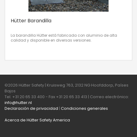
Hütter Barandilla
La barandilla Hütter está fabricada con aluminio de alta
calidad y disponible en diversas versiones.
©2026 Hütter Safety | Kruisweg 763, 2132 NG Hoofddorp, Países
Bajos
Tel. +31 20 65 33 400 - Fax +31 20 65 33 413 | Correo electrónico:
info@hutter.nl
Declaración de privacidad
|
Condiciones generales
Acerca de Hütter Safety America