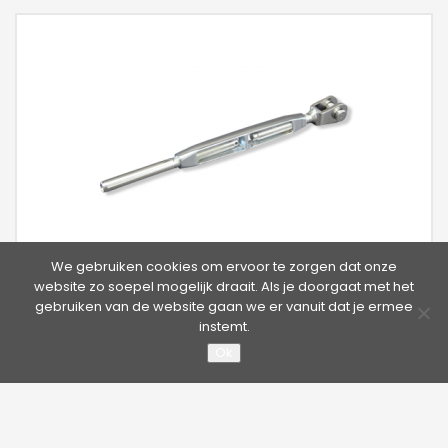
We gebruiken cookies om ervoor te zorgen dat onze
website zo soepel mogelijk draait. Als je doorgaat met het
Tensor Scope HD (Aéreo)
gebruiken van de website gaan we er vanuit dat je ermee
instemt.
Ok
El tensor es la conexión ajustable para la tensión previa entre
el cable de acero inoxidable y el punto final Scope HD del
sistema Scope HD.