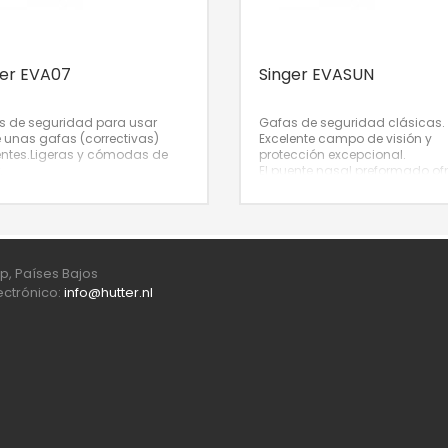
ger EVA07
Singer EVASUN
s de seguridad para usar
Gafas de seguridad clásicas.
 unas gafas (correctivas)
Excelente campo de visión y
entes.
Ligeras y cómodas de
protección excepcional.
.
El puente nasal preformado of
n usarse sobre la mayoría de
comodidad y ajuste sin
gafas graduadas.
concesiones.
Nº de artículo: GL
o campo de visión periférico.
EVASUN
e pantoscópico (posibilidad
ustar el ángulo de la lente).
tud de patillas ajustable (para
p, Países Bajos
entes contornos faciales).
lectrónico:
info@hutter.nl
lidad de un sistema de
cción bajo norma ISO 9001.
Nº
tículo: GL-EVA07