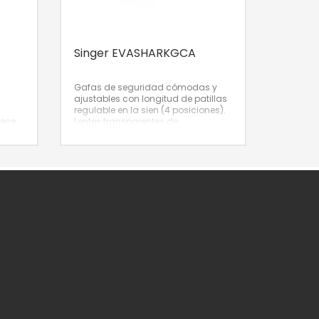
Singer EVASHARKGCA
Gafas de seguridad cómodas y
ajustables con longitud de patillas
regulable en la sien (4 posiciones).
rece
Lentes transparentes de
policarbonato.
Nº de artículo: GL-
-
EVASCHARKGCA