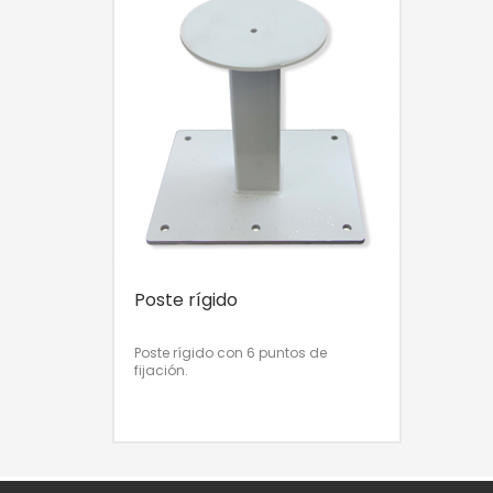
abajo y no es necesario cortar el
extremo roscado.
Poste rígido
Poste rígido con 6 puntos de
fijación.