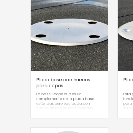
Placa base con huecos
Pla
para copas
La base Scope cup es un
Esta 
complemento de la placa base
fund
estándar, pero equipada con
para 
cuatro aberturas más grandes
insta
para la instalación de pernos de
del t
anclaje inclinados con copas. Esto
del t
ofrece ventajas importantes
durante la instalación: evita que el
perno de anclaje se caiga hacia