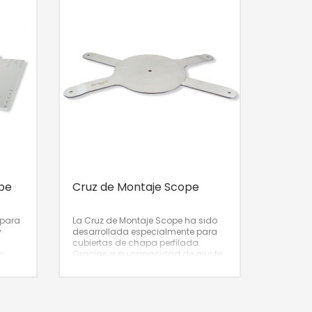
pe
Cruz de Montaje Scope
 para
La Cruz de Montaje Scope ha sido
y
desarrollada especialmente para
á
cubiertas de chapa perfilada.
y
Gracias a su capacidad de ajuste,
se puede utilizar una única base
para diferentes distancias entre
perfiles.