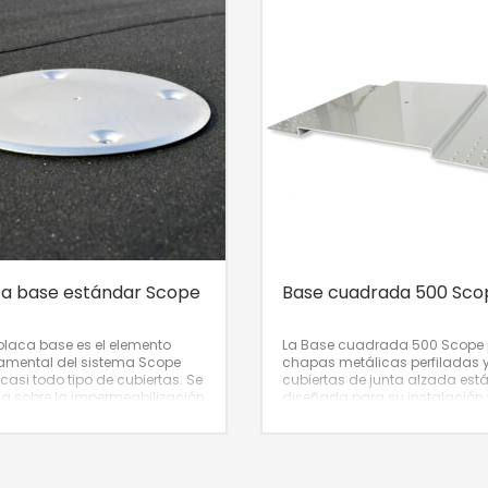
ca base estándar Scope
Base cuadrada 500 Sco
placa base es el elemento
La Base cuadrada 500 Scope
amental del sistema Scope
chapas metálicas perfiladas 
casi todo tipo de cubiertas. Se
cubiertas de junta alzada est
la sobre la impermeabilización
diseñada para su instalación 
ejado y se fija a la estructura
fijación sobre la superficie del
echo con cuatro anclajes.
tejado.