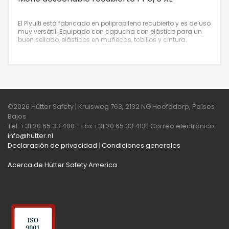
El Plyulti está fabricado en polipropileno recubierto y es de uso
muy versátil. Equipado con capucha con elástico para un
buen sellado, elásticos en muñecas, tobillos y cintura.
©2026 Hütter Safety | Kruisweg 763, 2132 NG Hoofddorp, Países
Bajos
Tel. +31 20 65 33 400 - Fax +31 20 65 33 413 | Correo electrónico:
info@hutter.nl
Declaración de privacidad
|
Condiciones generales
Acerca de Hütter Safety America