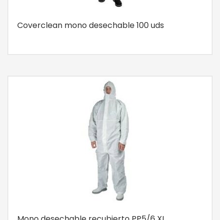
Coverclean mono desechable 100 uds
Mono desechable recubierto PP5/6 XL