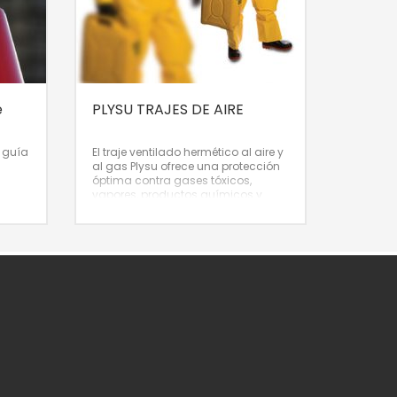
e
PLYSU TRAJES DE AIRE
l guía
El traje ventilado hermético al aire y
n
al gas Plysu ofrece una protección
óptima contra gases tóxicos,
vapores, productos químicos y
otras sustancias peligrosas para la
salud. En el traje de aire, el usuario
está completamente provisto de
aire respirable y de refrigeración, y
todo el cuerpo queda protegido. El
material Wavelock es bastante
resistente, más ligero y más flexible
que el traje de aire Duraskin.
Factor
de protección nominal: 10.000