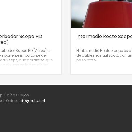
orbedor Scope HD
Intermedio Recto Scop
reo)
sorbedor Scope HD (Aéreo) es
El Intermedio Recto Scope es e
omponente importante del
de cable más utilizado, con u
ma Scope, que garantiza que
paso recto.
so de una caída se disipe
ran parte de la energía.
p, Países Bajos
lectrónico:
info@hutter.nl