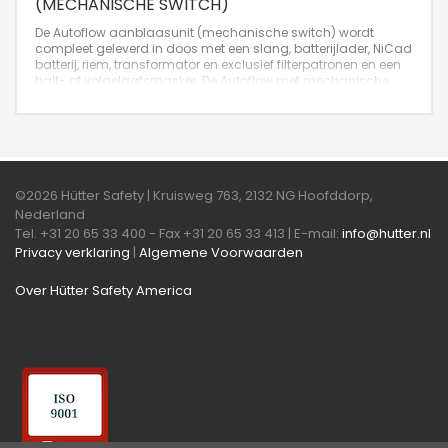
(MECHANISCHE SWITCH)
De Autoflow aanblaasunit (mechanische switch) wordt
compleet geleverd in doos met een slang, batterijlader, NiCad
batterij, riem, transformator en exclusief filterpatronen en een
half- of volgelaatsmasker. De Autoflow met mechanische
schakelaar kunt u het beste inzetten, indien er op of in de
directe nabijheid van de werkplek hoge electrische
spanningen aanwezig zijn, zoals bijvoorbeeld bij het lassen
©2026 Hütter Safety | Kruisweg 763, 2132 NG Hoofddorp,
Nederland
Tel. +31 20 65 33 400 - Fax +31 20 65 33 413 | E-mail:
info@hutter.nl
Privacy verklaring
|
Algemene Voorwaarden
Over Hütter Safety America