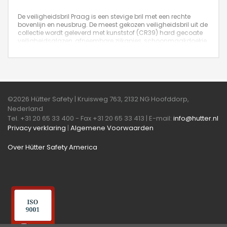
De veiligheidsbril Praag is een stevige bril met een rechte
bovenlijn en neusbrug. De meest gekozen veiligheidsbril uit de
collectie wordt geleverd met kunststof (CR39) hard gecoate
veiligheidsglazen, afneembare zijkapjes, schoonmaakdoekje
en luxe etui. Leverbaar in de kleuren brons, gun en zwart.
©2026 Hütter Safety | Kruisweg 763, 2132 NG Hoofddorp,
Nederland
Tel. +31 20 65 33 400 - Fax +31 20 65 33 413 | E-mail:
info@hutter.nl
Privacy verklaring
|
Algemene Voorwaarden
Over Hütter Safety America