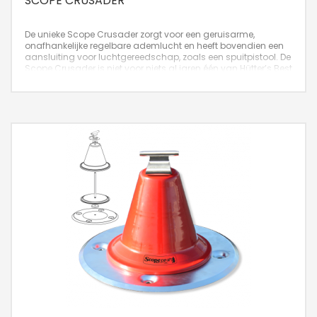
SCOPE CRUSADER
De unieke Scope Crusader zorgt voor een geruisarme,
onafhankelijke regelbare ademlucht en heeft bovendien een
aansluiting voor luchtgereedschap, zoals een spuitpistool. De
Scope Crusader is niet voor niets al jaren één van Hütter’s Best
Products!