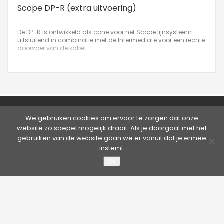
Scope DP-R (extra uitvoering)
De DP-R is ontwikkeld als cone voor het Scope lijnsysteem
uitsluitend in combinatie met de Intermediate voor een rechte
doorvoer van de kabel.
©2026 Hütter Safety | Kruisweg 763, 2132 NG Hoofddorp,
We gebruiken cookies om ervoor te zorgen dat onze
Nederland
website zo soepel mogelijk draait. Als je doorgaat met het
Tel. +31 20 65 33 400 - Fax +31 20 65 33 413 | E-mail:
info@hutter.nl
gebruiken van de website gaan we er vanuit dat je ermee
Privacy verklaring
|
Algemene Voorwaarden
instemt.
Over Hütter Safety America
Ok