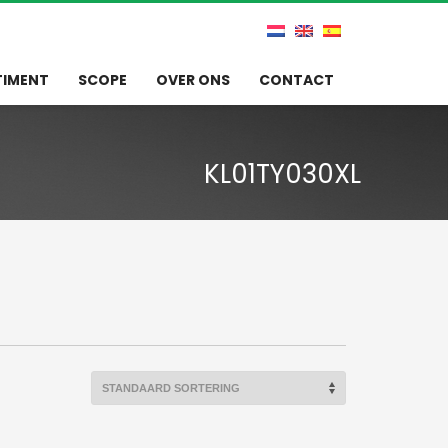
TIMENT
SCOPE
OVER ONS
CONTACT
KL01TY030XL