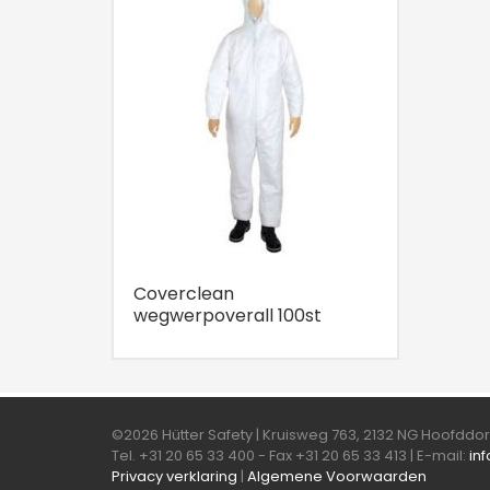
Coverclean
wegwerpoverall 100st
©2026 Hütter Safety | Kruisweg 763, 2132 NG Hoofdd
Tel. +31 20 65 33 400 - Fax +31 20 65 33 413 | E-mail:
in
Privacy verklaring
|
Algemene Voorwaarden