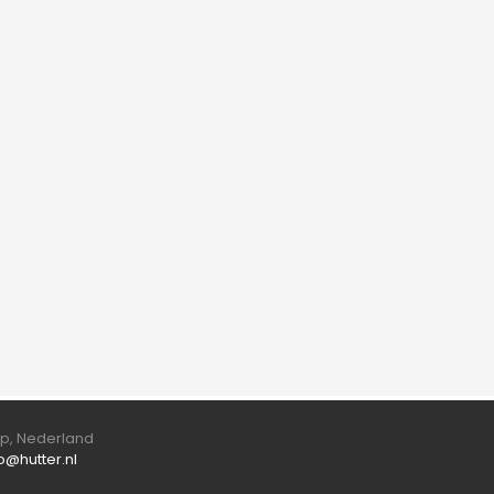
orp, Nederland
fo@hutter.nl