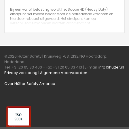
Bij een val of belasting wordt het Scope HD (Heavy Duty)
eindpunt het meest belast door de optredende krachten en
hierdoor robuust uitgevoerd. Het eindpunt kan op
verschillende manieren worden aangebracht.
©2026 Hütter Safety | Kruisweg 763, 2132 NG Hoofddorp,
Nederland
Tel. +31 20 65 33 400 - Fax +31 20 65 33 413 | E-mail:
info@hutter.nl
Privacy verklaring
|
Algemene Voorwaarden
Over Hütter Safety America