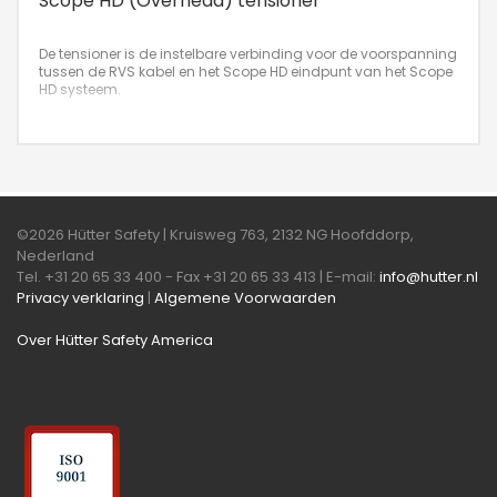
Scope HD (Overhead) tensioner
De tensioner is de instelbare verbinding voor de voorspanning
tussen de RVS kabel en het Scope HD eindpunt van het Scope
HD systeem.
©2026 Hütter Safety | Kruisweg 763, 2132 NG Hoofddorp,
Nederland
Tel. +31 20 65 33 400 - Fax +31 20 65 33 413 | E-mail:
info@hutter.nl
Privacy verklaring
|
Algemene Voorwaarden
Over Hütter Safety America