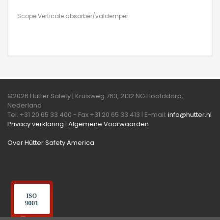
Scope Verticale absorber/valdemper.
©2026 Hütter Safety | Kruisweg 763, 2132 NG Hoofddorp,
Nederland
Tel. +31 20 65 33 400 - Fax +31 20 65 33 413 | E-mail:
info@hutter.nl
Privacy verklaring
|
Algemene Voorwaarden
Over Hütter Safety America