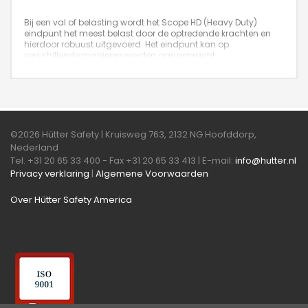
Bij een val of belasting wordt het Scope HD (Heavy Duty)
eindpunt het meest belast door de optredende krachten en
hierdoor robuust uitgevoerd. Het eindpunt kan op
verschillende manieren worden aangebracht.
©2026 Hütter Safety | Kruisweg 763, 2132 NG Hoofddorp,
Nederland
Tel. +31 20 65 33 400 - Fax +31 20 65 33 413 | E-mail:
info@hutter.nl
Privacy verklaring
|
Algemene Voorwaarden
Over Hütter Safety America