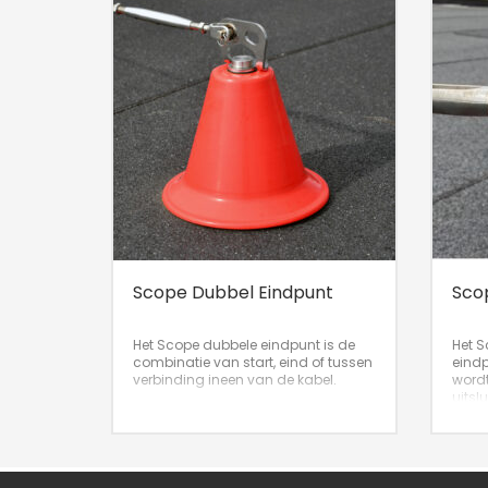
Scope Dubbel Eindpunt
Sco
Het Scope dubbele eindpunt is de
Het S
combinatie van start, eind of tussen
eindp
verbinding ineen van de kabel.
wordt
uitsl