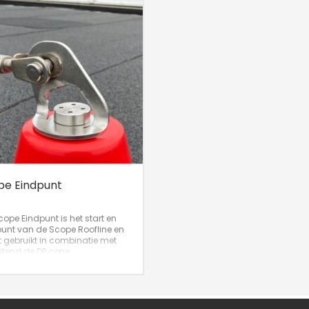
pe Eindpunt
cope Eindpunt is het start en
unt van de Scope Roofline en
 gebruikt in combinatie met
uitend de DP cone.