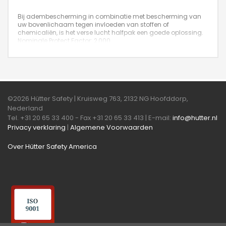
Bij adembescherming in combinatie met bescherming van
uw bovenlichaam tegen invloeden van stoffen of
chemicaliën, is het verse lucht halfpak een goede oplossing.
Nominale Protect Factor: 2,000
©2026 Hütter Safety | Kruisweg 763, 2132 NG Hoofddorp,
Nederland
Tel. +31 20 65 33 400 - Fax +31 20 65 33 413 | E-mail:
info@hutter.nl
Privacy verklaring
|
Algemene Voorwaarden
Over Hütter Safety America