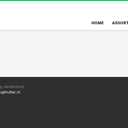
HOME
ASSOR
orp, Nederland
fo@hutter.nl