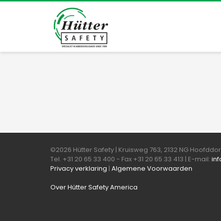
©2026 Hütter Safety | Kruisweg 763, 2132 NG Hoofdd
Tel. +31 20 65 33 400 - Fax +31 20 65 33 413 | E-mail:
in
Privacy verklaring
|
Algemene Voorwaarden
Over Hütter Safety America