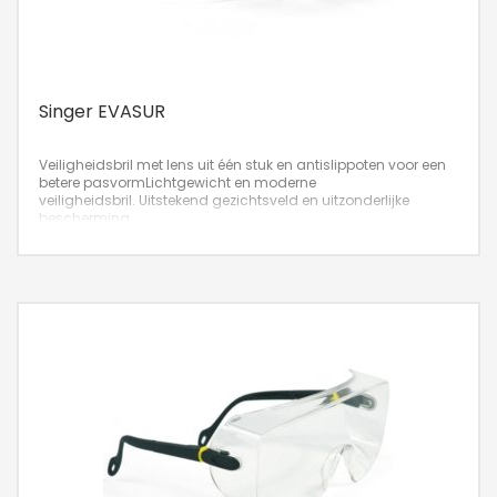
Singer EVASUR
Veiligheidsbril met lens uit één stuk en antislippoten voor een
betere pasvorm
Lichtgewicht en moderne
veiligheidsbril. Uitstekend gezichtsveld en uitzonderlijke
bescherming.
Voorgevormde neusbrug die compromisloos comfort en
pasvorm biedt. Lens uit één stuk die op de meeste gezichten
past.
De ISO 9001-productie zorgt voor een betrouwbare en
duurzame kwaliteit.
Antislippoten voor een betere pasvorm van de uitrusting op
het gezicht.
Artikelnr: GL-EVASUR