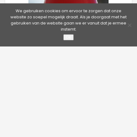
We gebruiken cookies om ervoor te zorgen dat onze
website zo soepel mogelijk draait. Als je doorgaat met het
gebruiken van de website gaan we er vanuit dat je ermee
Scope Intermediate – Recht
instemt.
Ok
De Scope rechte Intermediate is de veel toegepaste
kabelgeleider met een rechte doorvoer.
©2026 Hütter Safety | Kruisweg 763, 2132 NG Hoofddorp,
Nederland
Tel. +31 20 65 33 400 - Fax +31 20 65 33 413 | E-mail:
info@hutter.nl
Privacy verklaring
|
Algemene Voorwaarden
Over Hütter Safety America