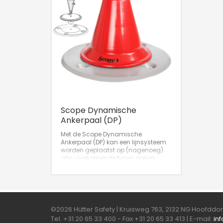
Scope Dynamische
Ankerpaal (DP)
Met de Scope Dynamische
Ankerpaal (DP) kan een lijnsysteem
worden geplaatst op (nagenoeg)
alle voorkomende typen daken.
Door de hoge kwaliteit van de
componenten en de DP zelf is
jarenlange levensduur
gegarandeerd.
©2026 Hütter Safety | Kruisweg 763, 2132 NG Hoofdd
Tel. +31 20 65 33 400 - Fax +31 20 65 33 413 | E-mail:
in