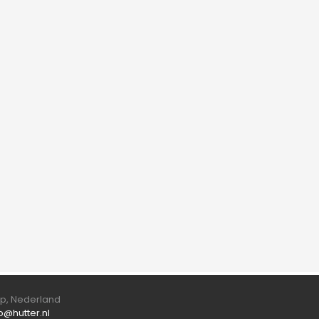
orp, Nederland
fo@hutter.nl