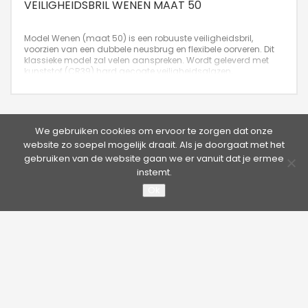
VEILIGHEIDSBRIL WENEN MAAT 50
Model Wenen (maat 50) is een robuuste veiligheidsbril,
voorzien van een dubbele neusbrug en flexibele oorveren. Dit
klassieke model zal velen aanspreken. Wordt geleverd met
kunststof (CR39) hard gecoate veiligheidsglazen,
afneembare zijkapjes, schoonmaakdoekje en luxe etui.
Leverbaar in de kleuren zilver en goud.
We gebruiken cookies om ervoor te zorgen dat onze
website zo soepel mogelijk draait. Als je doorgaat met het
gebruiken van de website gaan we er vanuit dat je ermee
instemt.
Ok