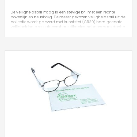
De veiligheidsbril Praag is een stevige bril met een rechte
bovenlijn en neusbrug. De meest gekozen veiligheidsbril uit de
collectie wordt geleverd met kunststof (CR39) hard gecoate
veiligheidsglazen, afneembare zijkapjes, schoonmaakdoekje
en luxe etui. Leverbaar in de kleuren brons, gun en zwart.