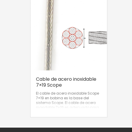
Cable de acero inoxidable
7×19 Scope
El cable de acero inoxidable Scope
7×19 en bobina es la base del
sistema Scope. El cable de acero
inoxidable 7×19 es adecuado para
ser prensado en los casquillos del
tensador y del terminal horquilla
scope, así como para ser guiado a
través de los diferentes elementos
intermedios.