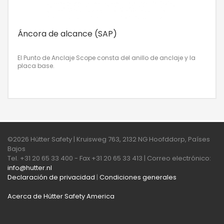
Áncora de alcance (SAP)
El Punto de Anclaje Scope consta del anillo de anclaje y la
placa base.
©2026 Hütter Safety | Kruisweg 763, 2132 NG Hoofddorp, Países
Bajos
Tel. +31 20 65 33 400 - Fax +31 20 65 33 413 | Correo electrónico:
info@hutter.nl
Declaración de privacidad
|
Condiciones generales
Acerca de Hütter Safety America