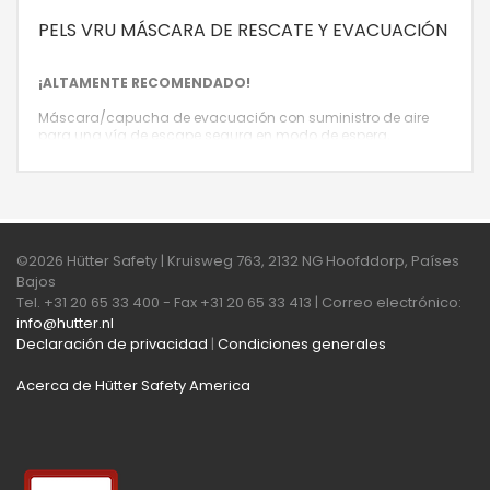
PELS VRU MÁSCARA DE RESCATE Y EVACUACIÓN
¡ALTAMENTE RECOMENDADO!
Máscara/capucha de evacuación con suministro de aire
para una vía de escape segura en modo de espera,
suministrada en un embalaje protector y hermético con un
tiempo de reserva garantizado de 10 años.
©2026 Hütter Safety | Kruisweg 763, 2132 NG Hoofddorp, Países
Bajos
Tel. +31 20 65 33 400 - Fax +31 20 65 33 413 | Correo electrónico:
info@hutter.nl
Declaración de privacidad
|
Condiciones generales
Acerca de Hütter Safety America