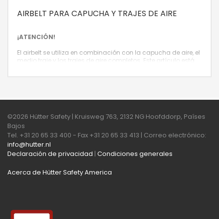
AIRBELT PARA CAPUCHA Y TRAJES DE AIRE
¡ATENCIÓN!
El airbelt se utiliza en combinación con la capucha de aire, el
medio traje y los trajes de aire completos. Este artículo está
disponible por separado en dos versiones: para la capucha
de aire y el medio traje, y para el traje de aire completo.
©2026 Hütter Safety | Kruisweg 763, 2132 NG Hoofddorp, Países
Bajos
Tel. +31 20 65 33 400 - Fax +31 20 65 33 413 | Correo electrónico:
info@hutter.nl
Declaración de privacidad
|
Condiciones generales
Acerca de Hütter Safety America