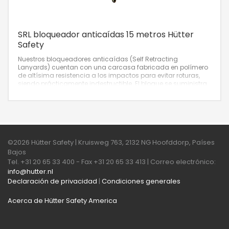
SRL bloqueador anticaídas 15 metros Hütter
Safety
Nuestros bloqueadores anticaídas (Self Retracting
Lanyards) cuentan con una carcasa fabricada en polímero
de altísima resistencia a los impactos para evitar roturas,
siendo prácticamente indestructible. El bloque se suministra
con un cable de acero galvanizado de 4,5 mm de diámetro
y está aprobado para uso horizontal.
©2026 Hütter Safety | Kruisweg 763, 2132 NG Hoofddorp, Países
Bajos
Tel. +31 20 65 33 400 - Fax +31 20 65 33 413 | Correo electrónico:
info@hutter.nl
Declaración de privacidad
|
Condiciones generales
Acerca de Hütter Safety America