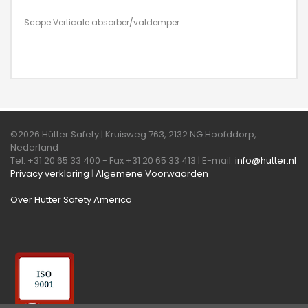
Scope Verticale absorber/valdemper.
©2026 Hütter Safety | Kruisweg 763, 2132 NG Hoofddorp,
Nederland
Tel. +31 20 65 33 400 - Fax +31 20 65 33 413 | E-mail:
info@hutter.nl
Privacy verklaring
|
Algemene Voorwaarden
Over Hütter Safety America