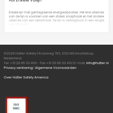
HSI Enkele Vallijn
Enkele lijn met geïntegreerde energieabsorber. Het ene uiteinde
van de lijn is voorzien van een stalen snaphaak en het andere
uiteinde van een rebarhaak. De lijn is verkrijgbaar in een lengte
van 1,8 meter.
©2026 Hütter Safety | Kruisweg 763, 2132 NG Hoofddorp,
Nederland
Tel. +31 20 65 33 400 - Fax +31 20 65 33 413 | E-mail:
info@hutter.nl
Privacy verklaring
|
Algemene Voorwaarden
Over Hütter Safety America