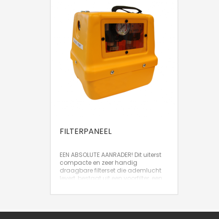
FILTERPANEEL
EEN ABSOLUTE AANRADER! Dit uiterst
compacte en zeer handig
draagbare filterset die ademlucht
levert, bestaat uit een voorfilter, een
olie- en waterafscheider en een
koolfilter. Een absolute aanrader!
Lichte en zeer compacte filterset
Uiterst handige draagframe
Luchtdoorstroomcapaciteit 840 liter