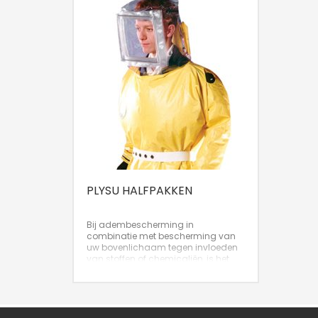
PLYSU HALFPAKKEN
Bij adembescherming in
combinatie met bescherming van
uw bovenlichaam tegen invloeden
van stoffen of chemicaliën, is het
verse lucht halfpak een goede
oplossing.
Nominale Protect Factor: 2,000