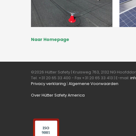
Naar Homepage
©2026 Hütter Safety | Kruisweg 763, 2132 NG Hoofdd
Tel. +31 20 65 33 400 - Fax +31 20 65 33 413 | E-mail:
in
Privacy verklaring
|
Algemene Voorwaarden
Over Hütter Safety America