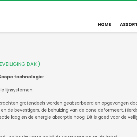
HOME
ASSOR
VEILIGING DAK )
Scope technologie:
le lijnsystemen.
alkrachten grotendeels worden geabsorbeerd en opgevangen do
 en de bevestigers, de behuizing van de cone deformeert. Hierdo
tie laag en de energie absorptie hoog. Dit is goed voor de veili