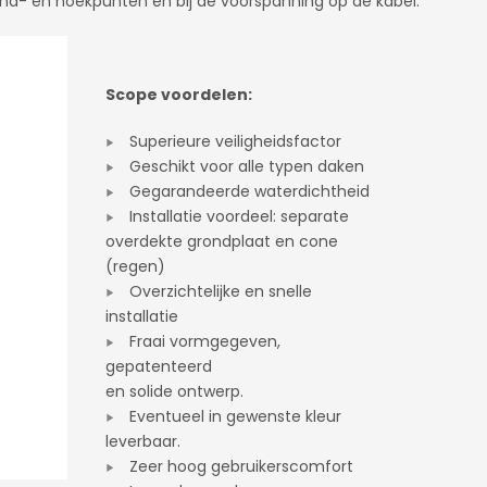
 eind- en hoekpunten en
bij de voorspanning op de kabel.
Scope voordelen:
Superieure veiligheidsfactor
Geschikt voor alle typen daken
Gegarandeerde waterdichtheid
Installatie voordeel: separate
overdekte grondplaat en cone
(regen)
Overzichtelijke en snelle
installatie
Fraai vormgegeven,
gepatenteerd
en solide ontwerp.
Eventueel in gewenste kleur
leverbaar.
Zeer hoog gebruikerscomfort