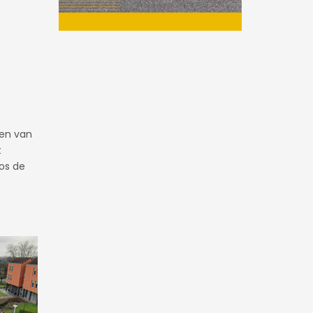
ien van
t
os de