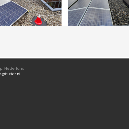
orp, Nederland
fo@hutter.nl