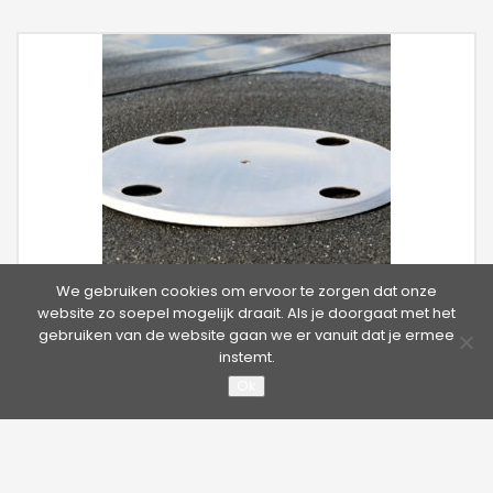
We gebruiken cookies om ervoor te zorgen dat onze
website zo soepel mogelijk draait. Als je doorgaat met het
gebruiken van de website gaan we er vanuit dat je ermee
Baseplate Cupjes
instemt.
Ok
De Scope Cup Baseplate is een aanvulling op de standaard
baseplate, maar voorzien van vier grotere openingen voor
installatie van kantelbouten met cupjes. Dit biedt belangrijke
voordelen bij de installatie: het voorkomt het doorvallen van
de kantelbout en het draadeinde hoeft niet te worden