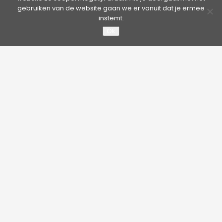
gebruiken van de website gaan we er vanuit dat je ermee
Scope Intermediate 45º
instemt.
Ok
De Scope Intermediate 45˚ is een kabelgeleider die gebruikt
wordt voor hoeken met een radius van 45˚ graden.